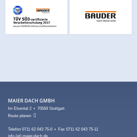
MAIER DACH GMBH
Im Elsental 2 • 70569 Stuttgart

Route planen
Telefon 0711 62 043 75-0 • Fax 0711 62 043 75-11
info (at) maier-dach.de