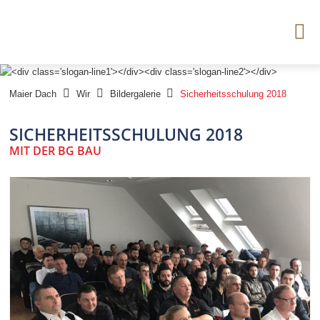




Maier Dach
Wir
Bildergalerie
Sicherheitsschulung 2018
SICHERHEITSSCHULUNG 2018
MIT DER BG BAU