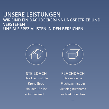
UNSERE LEISTUNGEN
WIR SIND EIN DACHDECKER-INNUNGSBETRIEB UND
VERSTEHEN
UNS ALS SPEZIALISTEN IN DEN BEREICHEN
STEILDACH
FLACHDACH
BLITZ
Das Dach ist die
Das moderne
Du
Krone Ihres
Flachdach ist ein
Blitzei
Hauses. Es ist
vielfältig nutzbares
Geb
entscheidend ...
architektonisches
entst
...
Bere